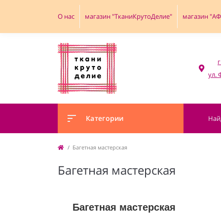
О нас
магазин "ТканиКрутоДелие"
магазин "А
г
Категории
Багетная мастерская
Багетная мастерская
Багетная мастерская