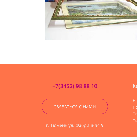
+7(3452) 98 88 10
К
Н
СВЯЗАТЬСЯ С НАМИ
П
Т
Тк
г. Тюмень ул. Фабричная 9