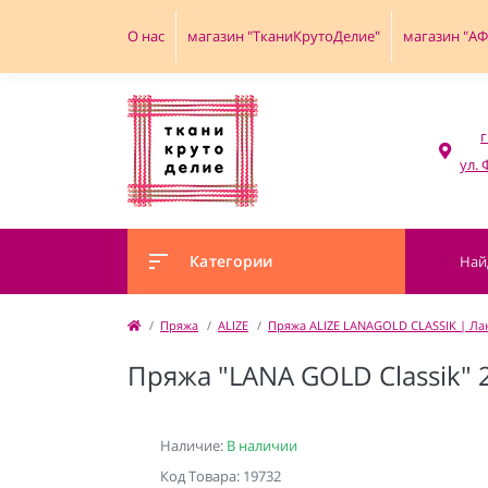
О нас
магазин "ТканиКрутоДелие"
магазин "А
г
Категории
Пряжа
ALIZE
Пряжа ALIZE LANAGOLD CLASSIK | Лан
Пряжа "LANA GOLD Classik" 
Наличие:
В наличии
Код Товара: 19732