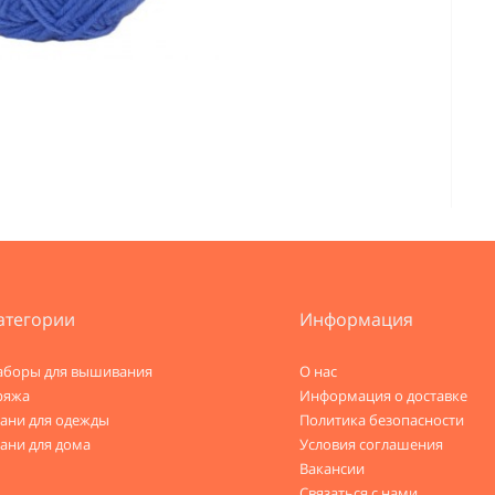
атегории
Информация
аборы для вышивания
О нас
ряжа
Информация о доставке
кани для одежды
Политика безопасности
ани для дома
Условия соглашения
Вакансии
Связаться с нами