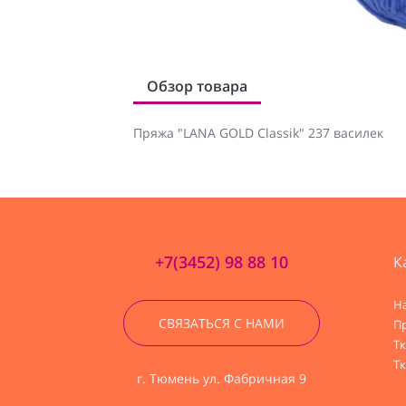
Обзор товара
Пряжа "LANA GOLD Classik" 237 василек
+7(3452) 98 88 10
К
Н
СВЯЗАТЬСЯ С НАМИ
П
Т
Тк
г. Тюмень ул. Фабричная 9