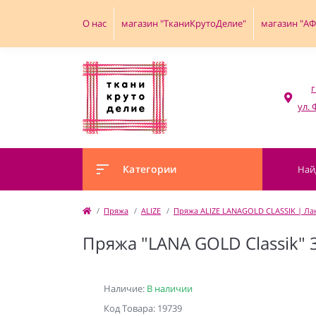
О нас
магазин "ТканиКрутоДелие"
магазин "А
г
Категории
Пряжа
ALIZE
Пряжа ALIZE LANAGOLD CLASSIK | Лан
Пряжа "LANA GOLD Classik"
Наличие:
В наличии
Код Товара: 19739