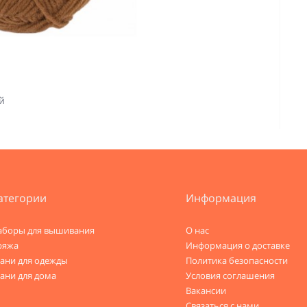
й
атегории
Информация
аборы для вышивания
О нас
ряжа
Информация о доставке
кани для одежды
Политика безопасности
ани для дома
Условия соглашения
Вакансии
Связаться с нами