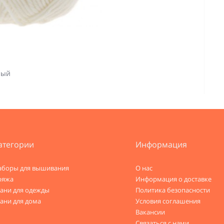
лый
атегории
Информация
аборы для вышивания
О нас
ряжа
Информация о доставке
кани для одежды
Политика безопасности
ани для дома
Условия соглашения
Вакансии
Связаться с нами