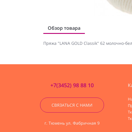
Обзор товара
Пряжа "LANA GOLD Classik" 62 молочно-бе
+7(3452) 98 88 10
К
Н
СВЯЗАТЬСЯ С НАМИ
П
Т
Тк
г. Тюмень ул. Фабричная 9