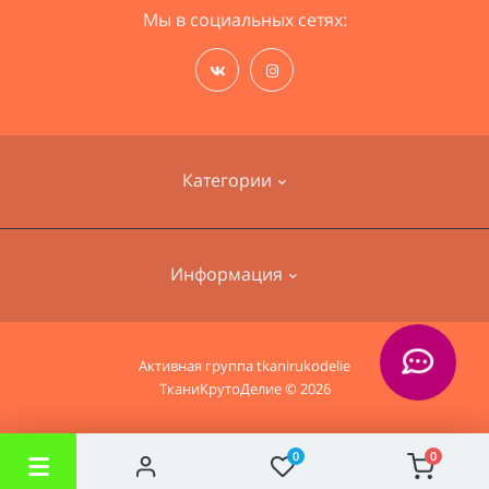
Мы в социальных сетях:
Категории
Наборы для вышивания
Информация
Пряжа
Ткани для одежды
О нас
Активная группа
tkanirukodelie
Ткани для дома
ТканиКрутоДелие © 2026
Информация о доставке
Политика безопасности
0
0
Условия соглашения