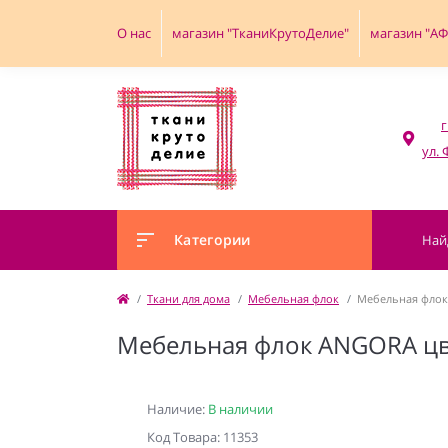
О нас
магазин "ТканиКрутоДелие"
магазин "А
г
Категории
Ткани для дома
Мебельная флок
Мебельная флок
Мебельная флок ANGORA цв
Наличие:
В наличии
Код Товара: 11353