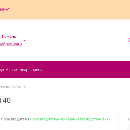
ФИНА"
. Тюмень

нилл CASA ш 140
140
Производители
ПроизводительНеУказан (автоподстановка)
К