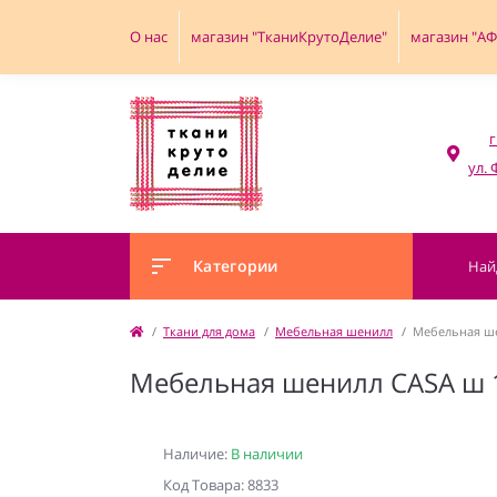
О нас
магазин "ТканиКрутоДелие"
магазин "А
г
Категории
Ткани для дома
Мебельная шенилл
Мебельная ше
Мебельная шенилл CASA ш 
Наличие:
В наличии
Код Товара: 8833