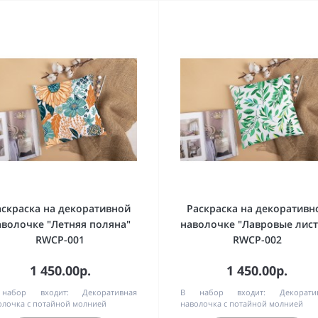
аскраска на декоративной
Раскраска на декоративн
аволочке "Летняя поляна"
наволочке "Лавровые лист
RWCP-001
RWCP-002
1 450.00р.
1 450.00р.
набор входит:
Декоративная
В набор входит:
Декорати
олочка с потайной молнией
наволочка с потайной молнией