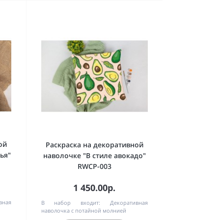
ой
Раскраска на декоративной
ья"
наволочке "В стиле авокадо"
RWCP-003
1 450.00р.
вная
В набор входит:
Декоративная
наволочка с потайной молнией