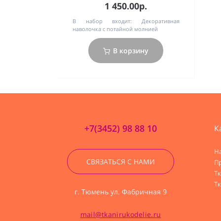
1 450.00р.
В набор входит:
Декоративная
наволочка с потайной молнией
В корзину
+7(3452) 98 88 10
К
Н
СВЯЗАТЬСЯ С НАМИ
П
Т
Тк
г. Тюмень ул. Фабричная 9
mail@tkanirukodelie.ru