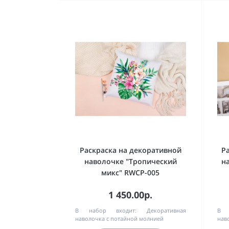
Раскраска на декоративной
Р
наволочке "Тропический
н
микс" RWCP-005
1 450.00р.
В набор входит:
Декоративная
В 
наволочка с потайной молнией
нав