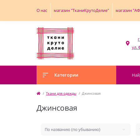
О нас
магазин "ТканиКрутоДелие"
магазин "А
г
Категории
Ткани для одежды
Джинсовая
Джинсовая