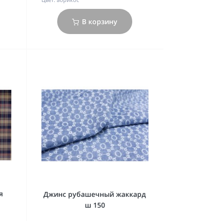
В корзину
я
Джинс рубашечный жаккард
ш 150