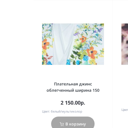
Плательная джинс
облегченный ширина 150
2 150.00р.
Цвет
Цвет:
белый/мультиколор
В корзину