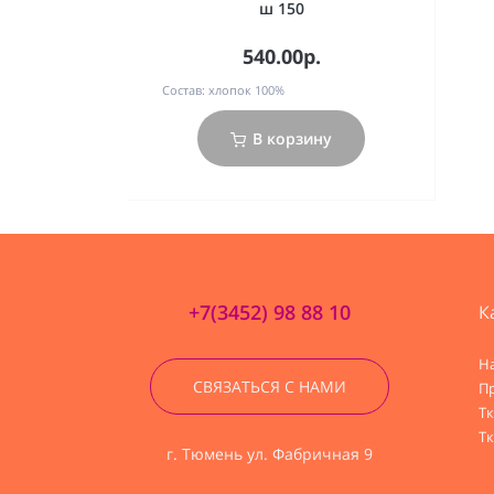
ш 150
540.00р.
Состав:
хлопок 100%
В корзину
+7(3452) 98 88 10
К
Н
СВЯЗАТЬСЯ С НАМИ
П
Т
Тк
г. Тюмень ул. Фабричная 9