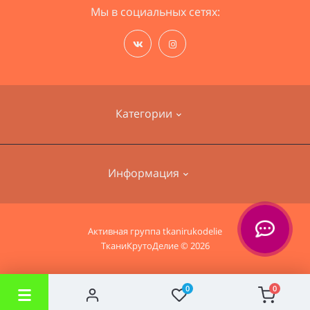
Мы в социальных сетях:
Категории
Наборы для вышивания
Информация
Пряжа
Ткани для одежды
О нас
Активная группа
tkanirukodelie
Ткани для дома
ТканиКрутоДелие © 2026
Информация о доставке
Политика безопасности
0
0
Условия соглашения