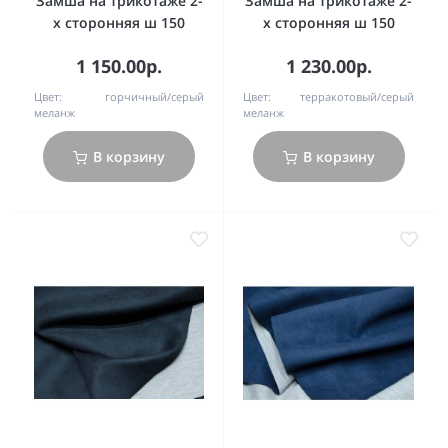
Замша на трикотаже 2-
Замша на трикотаже 2-
х сторонняя ш 150
х сторонняя ш 150
1 150.00р.
1 230.00р.
Цвет:
горчичный/серый
Цвет:
терракотовый/серый
меланж
меланж
В корзину
В корзину