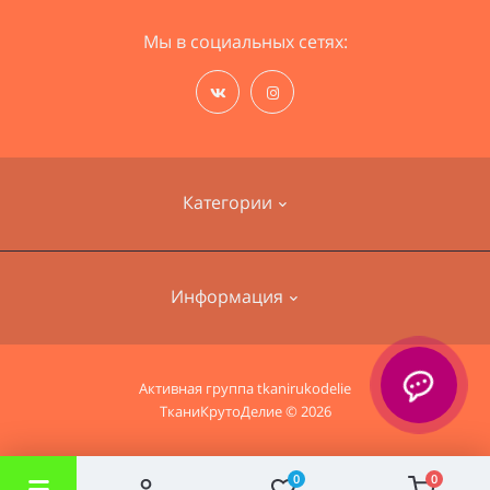
Мы в социальных сетях:
Категории
Наборы для вышивания
Информация
Пряжа
Ткани для одежды
О нас
Активная группа
tkanirukodelie
Ткани для дома
ТканиКрутоДелие © 2026
Информация о доставке
Политика безопасности
0
0