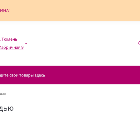
ФИНА"
. Тюмень

дью
адью