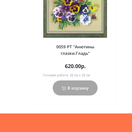
0059 РТ "Анютины
глазки.Гладь"
620.00р.
Готовая работа:
20 см х 20 см
В корзину