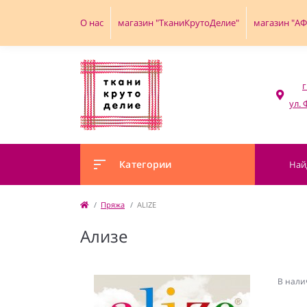
О нас
магазин "ТканиКрутоДелие"
магазин "А
г
Категории
Пряжа
ALIZE
Ализе
В нали