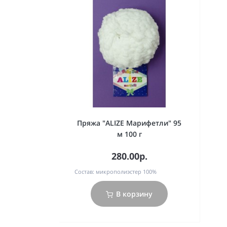
Пряжа "ALIZE Марифетли" 95
м 100 г
280.00р.
Состав:
микрополиэстер 100%
В корзину