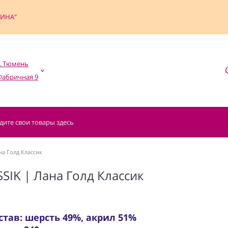
ФИНА"
. Тюмень

а Голд Классик
SIK | Лана Голд Классик
став: шерсть 49%, акрил 51%