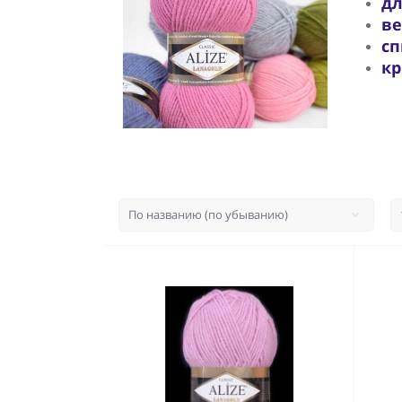
дл
ве
сп
кр