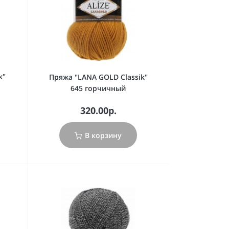
k"
Пряжа "LANA GOLD Classik"
645 горчичный
320.00р.
В корзину