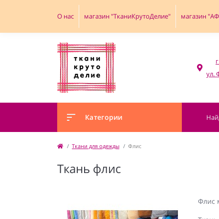
О нас
магазин "ТканиКрутоДелие"
магазин "А
г
Категории
Ткани для одежды
Флис
Ткань флис
Флис 