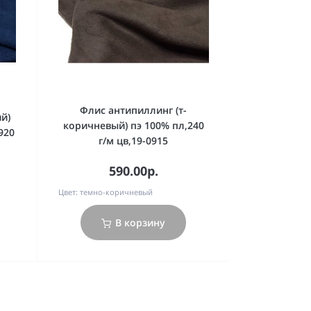
Флис антипиллинг (т-
й)
коричневый) пэ 100% пл,240
920
г/м цв,19-0915
590.00р.
Цвет:
темно-коричневый
В корзину