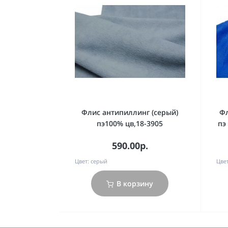
Флис антипиллинг (серый)
Фл
пэ100% цв,18-3905
пэ
590.00р.
Цвет:
серый
Цвет
В корзину