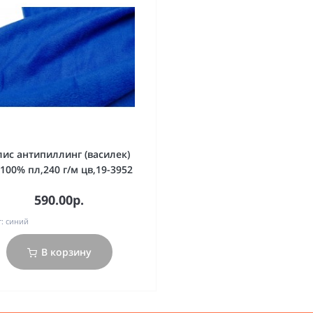
ис антипиллинг (василек)
 100% пл,240 г/м цв,19-3952
590.00р.
:
синий
В корзину