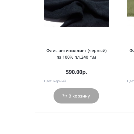
Флис антипиллинг (черный)
Ф
пэ 100% пл,240 г\м
590.00р.
Цвет:
черный
Цвет
В корзину