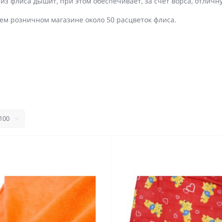
 из флиса дышит, при этом обеспечивает, за счет ворса, отлич
ем розничном магазине около 50 расцветок флиса.