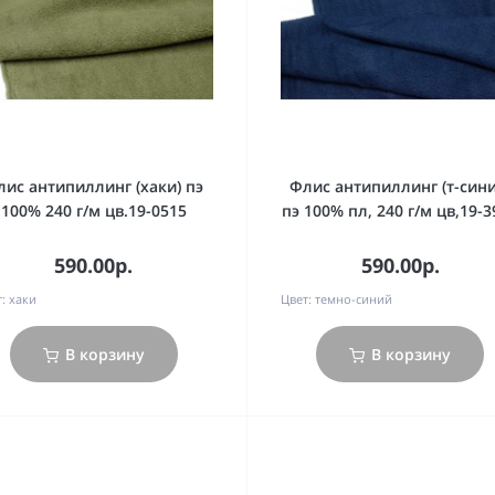
лис антипиллинг (хаки) пэ
Флис антипиллинг (т-сини
100% 240 г/м цв.19-0515
пэ 100% пл, 240 г/м цв,19-3
590.00р.
590.00р.
:
хаки
Цвет:
темно-синий
В корзину
В корзину