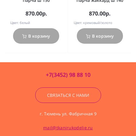
Парча ш 150
Парча жаккард ш 140
870.00р.
870.00р.
Цвет:
белый
Цвет:
кремовый/золото
В корзину
В корзину
+7(3452) 98 88 10
СВЯЗАТЬСЯ С НАМИ
г. Тюмень ул. Фабричная 9
mail@tkanirukodelie.ru