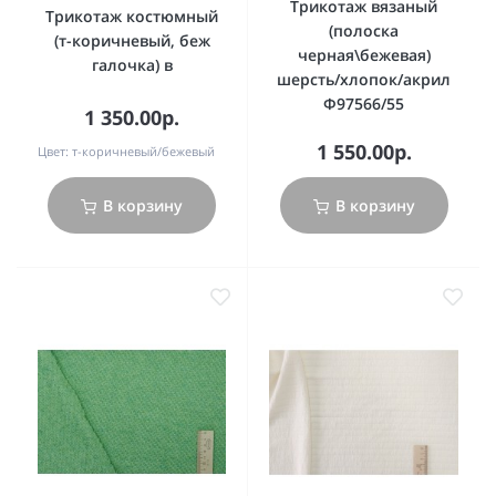
Трикотаж вязаный
Трикотаж костюмный
(полоска
(т-коричневый, беж
черная\бежевая)
галочка) в
шерсть/хлопок/акрил
Ф97566/55
1 350.00р.
1 550.00р.
Цвет:
т-коричневый/бежевый
В корзину
В корзину